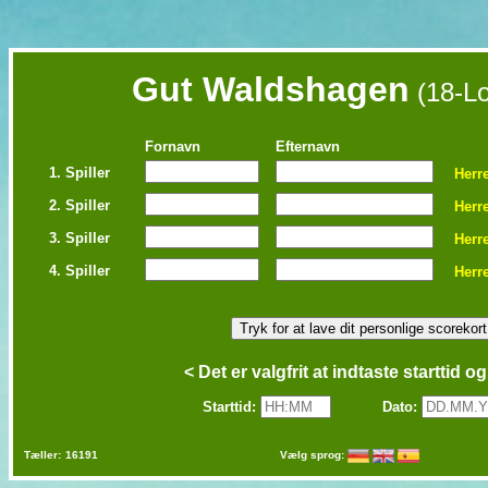
Gut Waldshagen
(18-Lo
Fornavn
Efternavn
1. Spiller
Herr
2. Spiller
Herr
3. Spiller
Herr
4. Spiller
Herr
< Det er valgfrit at indtaste starttid o
Starttid:
Dato:
Tæller:
16191
Vælg sprog: